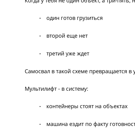
Когда у тебя не один объект, а три-пять,
один готов грузиться
·
второй еще нет
·
третий уже ждет
·
Самосвал в такой схеме превращается в у
Мультилифт - в систему:
контейнеры стоят на объектах
·
машина ездит по факту готовнос
·