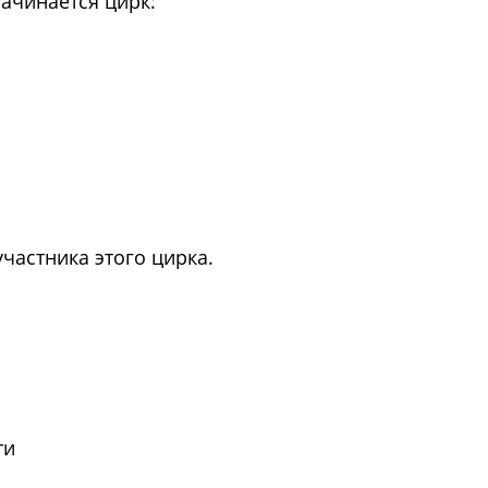
 начинается цирк:
частника этого цирка.
ти