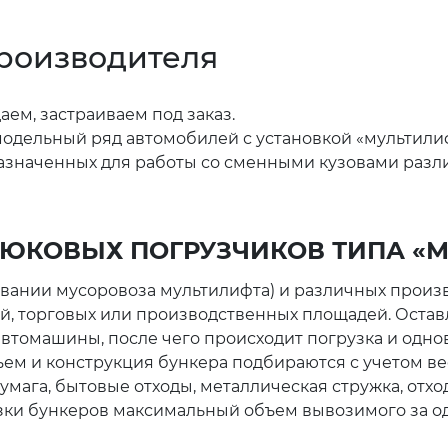
производителя
аем, застраиваем под заказ.
модельный ряд автомобилей с установкой «мультили
едназначенных для работы со сменными кузовами ра
ЮКОВЫХ ПОГРУЗЧИКОВ ТИПА «
овании мусоровоза мультилифта) и различных произ
рий, торговых или производственных площадей. Ост
автомашины, после чего происходит погрузка и одн
ем и конструкция бункера подбираются с учетом в
мага, бытовые отходы, металлическая стружка, отхо
зки бункеров максимальный объем вывозимого за од