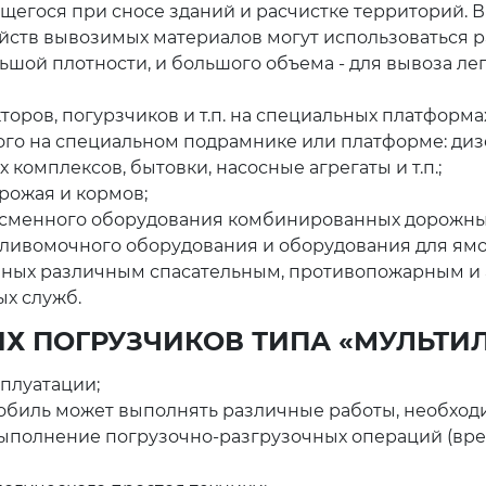
щегося при сносе зданий и расчистке территорий. В
йств вывозимых материалов могут использоваться р
ьшой плотности, и большого объема - для вывоза ле
торов, погурзчиков и т.п. на специальных платформа
го на специальном подрамнике или платформе: диз
омплексов, бытовки, насосные агрегаты и т.п.;
урожая и кормов;
 сменного оборудования комбинированных дорожны
оливомочного оборудования и оборудования для ямо
нных различным спасательным, противопожарным и
ых служб.
Х ПОГРУЗЧИКОВ ТИПА «МУЛЬТИ
сплуатации;
обиль может выполнять различные работы, необход
ыполнение погрузочно-разгрузочных операций (врем