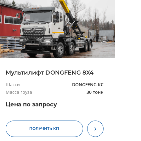
Мультилифт DONGFENG 8X4
Шасси
DONGFENG КС
Масса груза
30 тонн
Цена по запросу
ПОЛУЧИТЬ КП