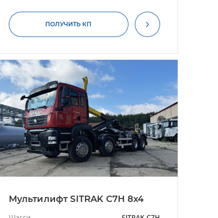
ПОЛУЧИТЬ КП
Мультилифт SITRAK C7H 8x4
Шасси
SITRAK C7H