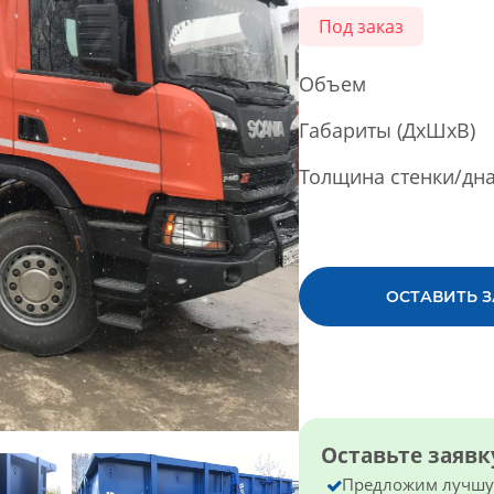
Под заказ
Объем
Габариты (ДхШхВ)
Толщина стенки/дн
ОСТАВИТЬ 
Оставьте заяв
Предложим лучшую