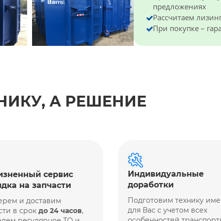
предложениях
Рассчитаем лизин
При покупке – га
НИКУ, А РЕШЕНИЕ
Индивидуальные
зненный сервис
доработки
идка на запчасти
Подготовим технику им
ерем и доставим
для Вас с учетом всех
сти в срок
до 24 часов
,
особенностей транспорт
дем регулярное ТО и