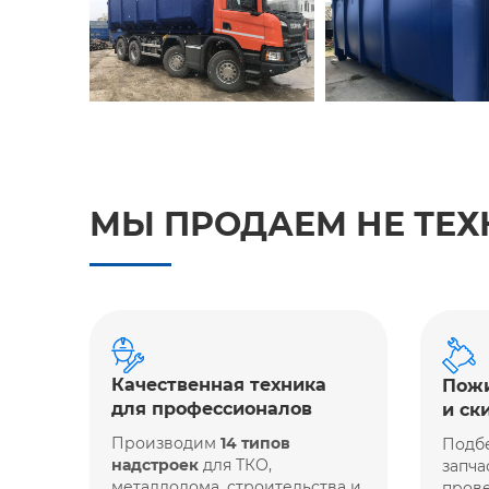
МЫ ПРОДАЕМ НЕ ТЕХ
Качественная техника
Пожи
для профессионалов
и ск
Производим
14 типов
Подб
надстроек
для ТКО,
запча
металлолома, строительства и
прове