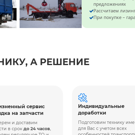
предложениях
Рассчитаем лизин
При покупке – га
НИКУ, А РЕШЕНИЕ
Индивидуальные
зненный сервис
доработки
идка на запчасти
Подготовим технику им
ерем и доставим
для Вас с учетом всех
сти в срок
до 24 часов
,
особенностей транспорт
дем регулярное ТО и