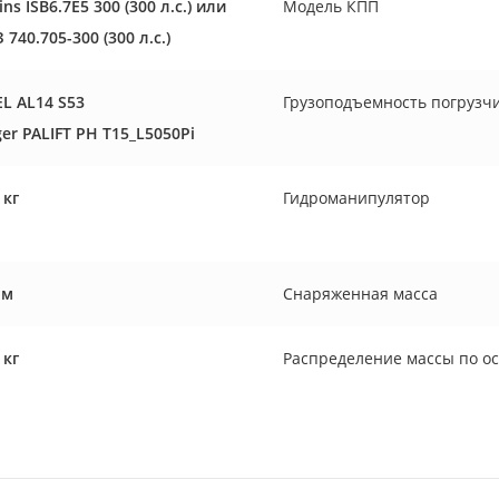
s ISB6.7E5 300 (300 л.с.) или
Модель КПП
740.705-300 (300 л.с.)
L AL14 S53
Грузоподъемность погрузч
ger PALIFT PH T15_L5050Pi
 кг
Гидроманипулятор
 м
Снаряженная массa
 кг
Распределение массы по о