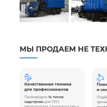
МЫ ПРОДАЕМ НЕ ТЕХ
Качественная техника
Пожи
для профессионалов
и ск
Производим
14 типов
Подб
надстроек
для ТКО,
запча
металлолома, строительства и
прове